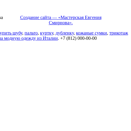
ва
Создание сайта — «Мастерская Евгения
Смирнова».
упить шубу
,
пальто
,
куртку
,
дубленку
,
кожаные сумки
,
трикотаж
на модную одежду из Италии
. +7 (812) 000-00-00