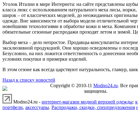
Уголок Италии в мире Интернета: на сайте представлены шубы,
класса люкс с использованием натурального меха лисы, норки,
широк – от классических моделей, до неожиданных оригинальны
одежде. Вне зависимости от выбора модели отличительной черто
новейшими технологиями в обработке кожи и меха. Компания пре
обязательные сезонные распродажи проходят летом и зимой. Ц
Выбор меха – дело непростое. Продавцы-консультанты интерне
эксклюзивной продукцией. Они хорошо осведомлены о последн
Безусловно, на них ложится ответственность о донесении необ
условиях покупки и примерки изделий.
В этом сезоне как всегда царствуют натуральность, гламур, ши
Назад к списку новостей
Copyright © 2010-11
Modno24.ru
. Все пра
защищены.
Modno24.ru -
интернет-магазин модной верхней одежды
:
к
портфели
,
аксессуары
.
Распродажи, скидки, спецпредложения