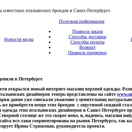
а известных итальянских брендов в Санкт-Петербурге
Полезная информация
Правила заказа
Способы доставки
Новости моды
Способы оплаты
Возврат
Правила примерки
енили в Петербурге
 сети открылся новый интернет-магазин верхней одежды. Разн
итальянских дизайнеров теперь представлены на сайте
www.m
арки давно уже снискали уважение у ценительниц натурально
ь же приобрести вещи этих брендов с ощутимой скидкой ста
 одежда этих итальянских дизайнеров в Санкт-Петербурге пр
еверной столице же это скорее ново, и, надеюсь, магазин най
айта все-таки соориентирована на рынок Петербурга, так ка
нтирует Ирина Стриженая, руководитель проекта.