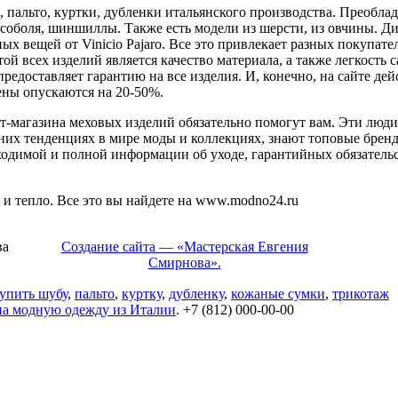
 пальто, куртки, дубленки итальянского производства. Преобла
 соболя, шиншиллы. Также есть модели из шерсти, из овчины. Ди
х вещей от Vinicio Pajaro. Все это привлекает разных покупат
й всех изделий является качество материала, а также легкость с
доставляет гарантию на все изделия. И, конечно, на сайте дейс
ены опускаются на 20-50%.
т-магазина меховых изделий обязательно помогут вам. Эти люди
их тенденциях в мире моды и коллекциях, знают топовые брен
ходимой и полной информации об уходе, гарантийных обязательс
к и тепло. Все это вы найдете на www.modno24.ru
ва
Создание сайта — «Мастерская Евгения
Смирнова».
упить шубу
,
пальто
,
куртку
,
дубленку
,
кожаные сумки
,
трикотаж
на модную одежду из Италии
. +7 (812) 000-00-00