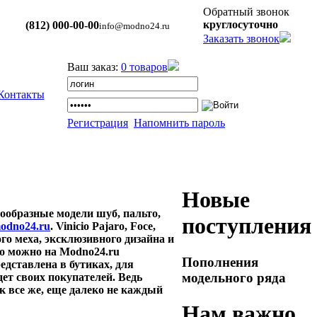
Обратный звонок
круглосуточно
(812) 000-00-00
info@modno24.ru
Заказать звонок
Ваш заказ:
0 товаров
Контакты
Регистрация
Напомнить пароль
Новые
ообразные модели шуб, пальто,
поступления
odno24.ru
. Vinicio Pajaro, Foce,
го меха, эксклюзивного дизайна и
ло можно на Modno24.ru
Пополнения
едставлена в бутиках, для
модельного ряда
дет своих покупателей. Ведь
к все же, еще далеко не каждый
Нам важно